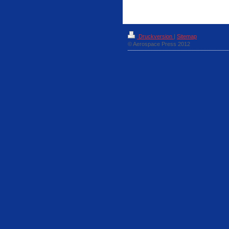
Druckversion
|
Sitemap
© Aerospace Press 2012