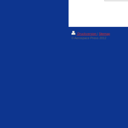
Druckversion
|
Sitemap
© Aerospace Press 2012