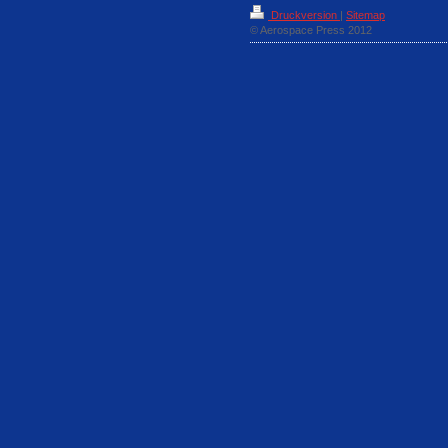
Druckversion
|
Sitemap
© Aerospace Press 2012