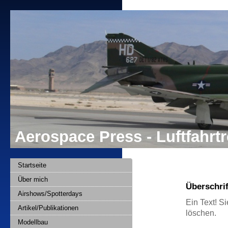
Aerospace Press - Luftfahr
Startseite
Über mich
Überschrif
Airshows/Spotterdays
Ein Text! Si
Artikel/Publikationen
löschen.
Modellbau