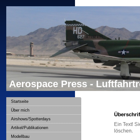
Aerospace Press - Luftfahr
Startseite
Über mich
Überschrif
Airshows/Spotterdays
Ein Text! Si
Artikel/Publikationen
löschen.
Modellbau