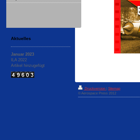
Aktuelles
Januar 2023
ILA 2022
Artikel hinzugefügt
Druckversion
|
Sitemap
© Aerospace Press 2012