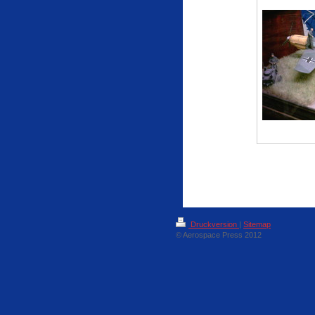
Druckversion
|
Sitemap
© Aerospace Press 2012